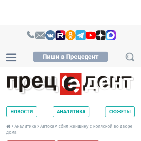
Skip to content
Пиши в Прецедент
Прецедент TV
Самые актуальные новости Новосибирска и
Новосибирской области. Читайте свежие
НОВОСТИ
АНАЛИТИКА
СЮЖЕТЫ
новости на сайте сетевого издания
Precedent.
Аналитика
Автохам сбил женщину с коляской во дворе
дома