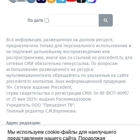
To search this site, enter a sear
По дате
Вся информация, размещенная на данном ресурсе,
предназначена только для персонального использования и
не подлежит дальнейшему воспроизведению или
распространению, иначе как со ссылкой на precedent.tv, для
сетевых СМИ обязательна гиперссылка. По вопросам
использования размещенного на ресурсе
мультимедиаконтента обращайтесь по указанным на сайте
precedent.tv контактам. Знак информационной продукции:
16+. Сетевое издание Precedent,
серия свидетельства о регистрации СМИ: Эл № ФС77-80957
от 25 мая 2021г. выдано Роскомнадзором.
Учредитель ООО "Прецедент ТВ".
Главный редактор С.М.Воронкова.
Адрес редакции:
Советская, 52, 4 этаж, офис 401
Мы используем cookie-файлы для наилучшего
630087,
представления нашего сайта. Продолжая
Новосибирск