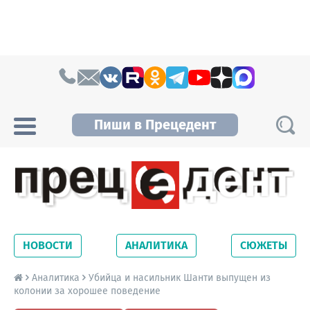
Skip to content
Пиши в Прецедент
Прецедент TV
Самые актуальные новости Новосибирска и
Новосибирской области. Читайте свежие
НОВОСТИ
АНАЛИТИКА
СЮЖЕТЫ
новости на сайте сетевого издания
Precedent.
Аналитика
Убийца и насильник Шанти выпущен из
колонии за хорошее поведение