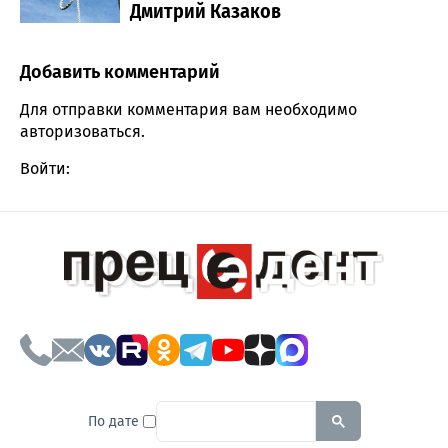
Дмитрий Казаков
Добавить комментарий
Comment section
Для отправки комментария вам необходимо
авторизоваться
.
Войти:
To search this site, enter a sear
По дате