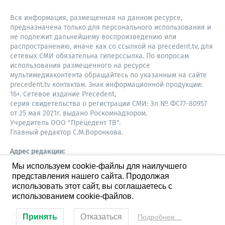
Вся информация, размещенная на данном ресурсе,
предназначена только для персонального использования и
не подлежит дальнейшему воспроизведению или
распространению, иначе как со ссылкой на precedent.tv, для
сетевых СМИ обязательна гиперссылка. По вопросам
использования размещенного на ресурсе
мультимедиаконтента обращайтесь по указанным на сайте
precedent.tv контактам. Знак информационной продукции:
16+. Сетевое издание Precedent,
серия свидетельства о регистрации СМИ: Эл № ФС77-80957
от 25 мая 2021г. выдано Роскомнадзором.
Учредитель ООО "Прецедент ТВ".
Главный редактор С.М.Воронкова.
Адрес редакции:
Советская, 52, 4 этаж, офис 401
Мы используем cookie-файлы для наилучшего
630087,
представления нашего сайта. Продолжая
Новосибирск
8-960-779-12-96,
использовать этот сайт, вы соглашаетесь с
S.Voronkova@precedent.tv
использованием cookie-файлов.
Принять
Отказаться
Подробнее…