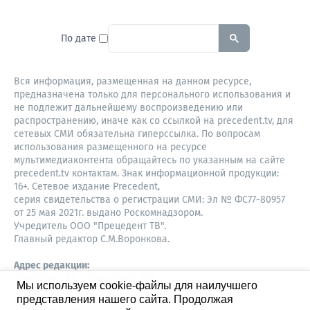
To search this site, enter a sear
По дате
Вся информация, размещенная на данном ресурсе,
предназначена только для персонального использования и
не подлежит дальнейшему воспроизведению или
распространению, иначе как со ссылкой на precedent.tv, для
сетевых СМИ обязательна гиперссылка. По вопросам
использования размещенного на ресурсе
мультимедиаконтента обращайтесь по указанным на сайте
precedent.tv контактам. Знак информационной продукции:
16+. Сетевое издание Precedent,
серия свидетельства о регистрации СМИ: Эл № ФС77-80957
от 25 мая 2021г. выдано Роскомнадзором.
Учредитель ООО "Прецедент ТВ".
Главный редактор С.М.Воронкова.
Адрес редакции:
Советская, 52, 4 этаж, офис 401
Мы используем cookie-файлы для наилучшего
630087,
представления нашего сайта. Продолжая
Новосибирск