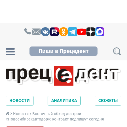
Skip to content
Пиши в Прецедент
Прецедент TV
Самые актуальные новости Новосибирска и
Новосибирской области. Читайте свежие
НОВОСТИ
АНАЛИТИКА
СЮЖЕТЫ
новости на сайте сетевого издания
Precedent.
Новости
Восточный обход достроит
«Новосибирскавтодор»: контракт подпишут сегодня