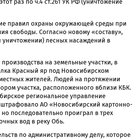
от раз по ч.4 ст.261 УК РФ (уничтожение
ение правил охраны окружающей среды при
ния свободы. Согласно новому «составу»,
ли уничтожении) лесных насаждений в
 производства на земельные участки, в
селка Красный яр под Новосибирском
местных жителей. Людей на протяжении
ором участка, расположенного вблизи КБК.
ибирское региональное управление
 оштрафовало АО «Новосибирский картонно-
 но последовательно проиграл в трех
чных вод в реку Обь.
ельств по административному делу, которое