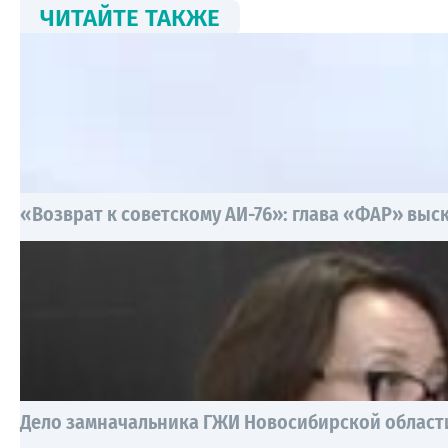
ЧИТАЙТЕ ТАКЖЕ
«Возврат к советскому АИ-76»: глава «ФАР» выск
Дело замначальника ГЖИ Новосибирской области