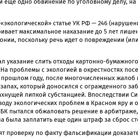
ще одно обвинение по уголовному делу, на эт
 «экологической» статье УК РФ — 246 (наруш
ривает максимальное наказание до 5 лет лише
олонии, поскольку речь идет о повреждении (и
ал указание слить отходы картонно-бумажного
. На проблемы с экологией в окрестностях по
 прошлом году, после многочисленных жалоб 
запах, который доносился с огражденного заб
ахнущей липкой субстанцией. Впоследствии С
воду экологических проблем в Красном яру и
КБК пытался обжаловать решение в арбитраже,
а была заплатить еще один штраф за сброс сто
ят проверку по факту фальсификации доказат