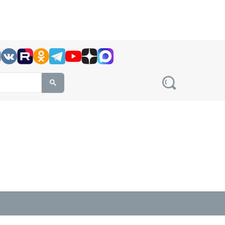
h this site, enter a search term
овости на сайте сетевого издания Precedent.