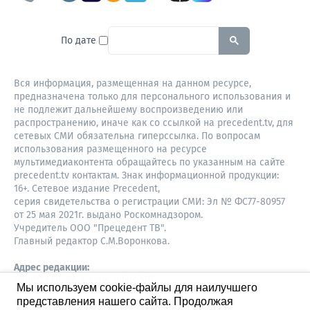
To search this site, enter a sear
По дате
Вся информация, размещенная на данном ресурсе,
предназначена только для персонального использования и
не подлежит дальнейшему воспроизведению или
распространению, иначе как со ссылкой на precedent.tv, для
сетевых СМИ обязательна гиперссылка. По вопросам
использования размещенного на ресурсе
мультимедиаконтента обращайтесь по указанным на сайте
precedent.tv контактам. Знак информационной продукции:
16+. Сетевое издание Precedent,
серия свидетельства о регистрации СМИ: Эл № ФС77-80957
от 25 мая 2021г. выдано Роскомнадзором.
Учредитель ООО "Прецедент ТВ".
Главный редактор С.М.Воронкова.
Адрес редакции:
Советская, 52, 4 этаж, офис 401
Мы используем cookie-файлы для наилучшего
630087,
представления нашего сайта. Продолжая
Новосибирск