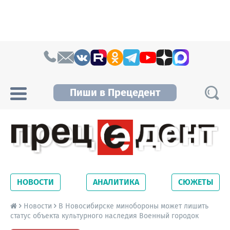
Skip to content
Пиши в Прецедент
Прецедент TV
Самые актуальные новости Новосибирска и
Новосибирской области. Читайте свежие
НОВОСТИ
АНАЛИТИКА
СЮЖЕТЫ
новости на сайте сетевого издания
Precedent.
Новости
В Новосибирске минобороны может лишить
статус объекта культурного наследия Военный городок