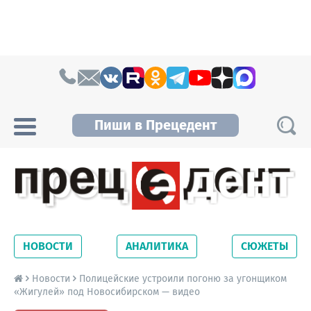
Skip to content
Пиши в Прецедент
Прецедент TV
Самые актуальные новости Новосибирска и
Новосибирской области. Читайте свежие
НОВОСТИ
АНАЛИТИКА
СЮЖЕТЫ
новости на сайте сетевого издания
Precedent.
Новости
Полицейские устроили погоню за угонщиком
«Жигулей» под Новосибирском — видео