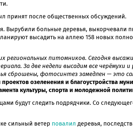
ти.
ыл принят после общественных обсуждений.
я. Вырубили больные деревья, выкорчевали пн
ланируют высадить на аллею 158 новых полно
х региональных питомников. Сегодня высажи
риала. За две недели высадим все черёмухи и
ья сброшены, фотосинтез замедлен — это сам
 проектов озеленения и благоустройства мун
мента культуры, спорта и молодежной полити
цами будут следить подрядчики. Со следующег
ске сильный ветер
повалил
деревья, последст