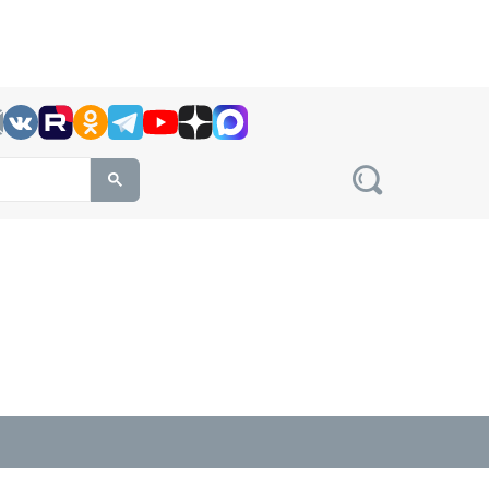
h this site, enter a search term
овости на сайте сетевого издания Precedent.