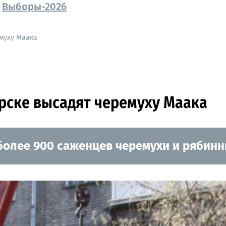
Выборы-2026
муху Маака
рске высадят черемуху Маака
олее 900 саженцев черемухи и рябинн