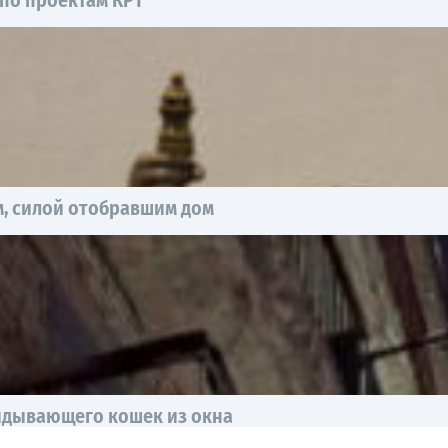
, силой отобравшим дом
идывающего кошек из окна