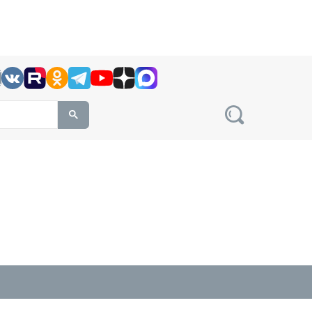
h this site, enter a search term
овости на сайте сетевого издания Precedent.