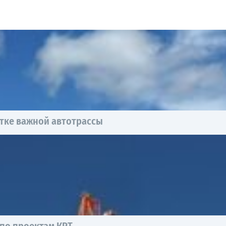
тке важной автотрассы
 по проектам КРТ