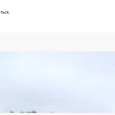
ться
.