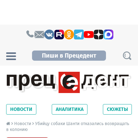
Skip to content
Пиши в Прецедент
Прецедент TV
Самые актуальные новости Новосибирска и
Новосибирской области. Читайте свежие
НОВОСТИ
АНАЛИТИКА
СЮЖЕТЫ
новости на сайте сетевого издания
Precedent.
Новости
Убийцу собаки Шанти отказались возвращать
в колонию